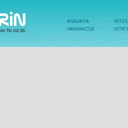
ANASAYFA
REFER
HAKKIMIZDA
YETKİ 