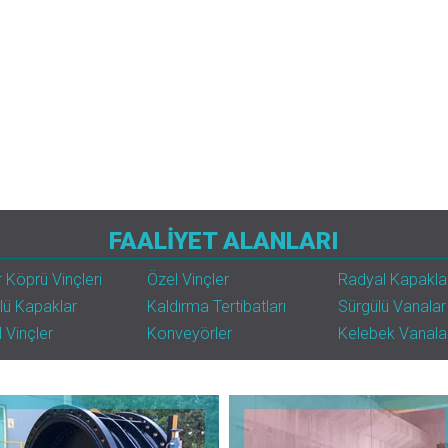
FAALİYET ALANLARI
 Köprü Vinçleri
Özel Vinçler
Radyal Kapakla
lü Kapaklar
Kaldırma Tertibatları
Sürgülü Vanalar
 Vinçler
Konveyörler
Kelebek Vanala