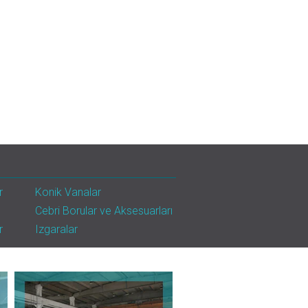
r
Konik Vanalar
Cebri Borular ve Aksesuarları
r
Izgaralar